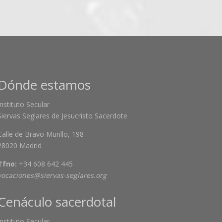
Dónde estamos
Instituto Secular
Siervas Seglares de Jesucristo Sacerdote
Calle de Bravo Murillo, 198
28020 Madrid
Tfno:
+34 608 642 445
vocaciones@siervas-seglares.org
Cenáculo sacerdotal
Instituto Secular