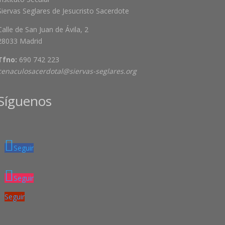
Siervas Seglares de Jesucristo Sacerdote
Calle de San Juan de Ávila, 2
28033 Madrid
Tfno:
690 742 223
cenaculosacerdotal@siervas-seglares.org
Síguenos
Seguir
Seguir
Seguir