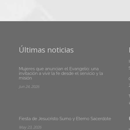
Últimas noticias
Mujeres que anuncian el Evangelio: una
invitación a vivir la fe desde el servicio y la
misión
Jun 24, 2026
Fiesta de Jesucristo Sumo y Eterno Sacerdote
May 23, 2026