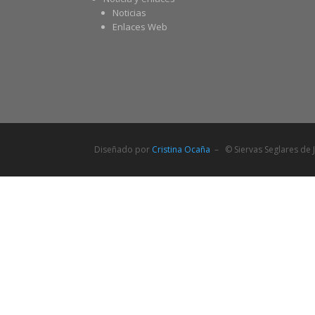
Noticias
Enlaces Web
Diseñado por
Cristina Ocaña
– © Siervas Seglares de J