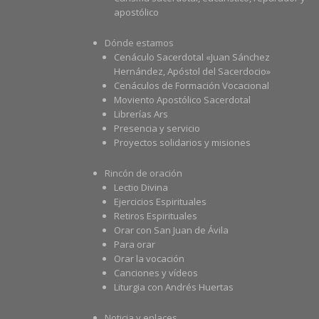
apostólico
Dónde estamos
Cenáculo Sacerdotal «Juan Sánchez
Hernández, Apóstol del Sacerdocio»
Cenáculos de Formación Vocacional
Moviento Apostólico Sacerdotal
Librerías Ars
Presencia y servicio
Proyectos solidarios y misiones
Rincón de oración
Lectio Divina
Ejercicios Espirituales
Retiros Espirituales
Orar con San Juan de Ávila
Para orar
Orar la vocación
Canciones y vídeos
Liturgia con Andrés Huertas
Noticia y enlaces