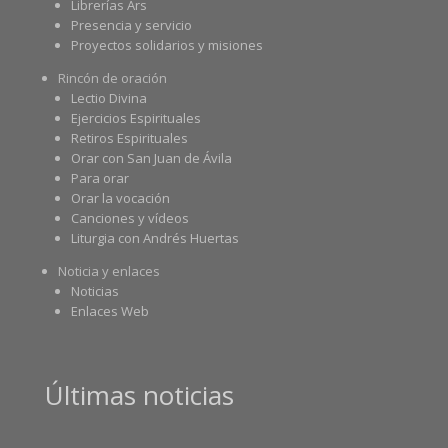
Librerías Ars
Presencia y servicio
Proyectos solidarios y misiones
Rincón de oración
Lectio Divina
Ejercicios Espirituales
Retiros Espirituales
Orar con San Juan de Ávila
Para orar
Orar la vocación
Canciones y vídeos
Liturgia con Andrés Huertas
Noticia y enlaces
Noticias
Enlaces Web
Últimas noticias