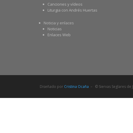
Canciones y vídeos
Liturgia con Andrés Huertas
Noticia y enlaces
Noticias
Enlaces Web
Diseñado por
Cristina Ocaña
– © Siervas Seglares de J