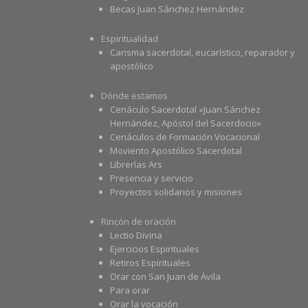
Becas Juan Sánchez Hernández
Espiritualidad
Carisma sacerdotal, eucarístico, reparador y
apostólico
Dónde estamos
Cenáculo Sacerdotal «Juan Sánchez
Hernández, Apóstol del Sacerdocio»
Cenáculos de Formación Vocacional
Moviento Apostólico Sacerdotal
Librerías Ars
Presencia y servicio
Proyectos solidarios y misiones
Rincón de oración
Lectio Divina
Ejercicios Espirituales
Retiros Espirituales
Orar con San Juan de Ávila
Para orar
Orar la vocación