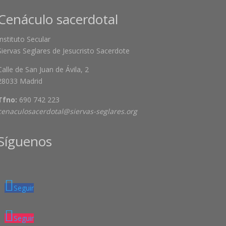
Cenáculo sacerdotal
Instituto Secular
Siervas Seglares de Jesucristo Sacerdote
Calle de San Juan de Ávila, 2
28033 Madrid
Tfno:
690 742 223
cenaculosacerdotal@siervas-seglares.org
Síguenos
Seguir
Seguir