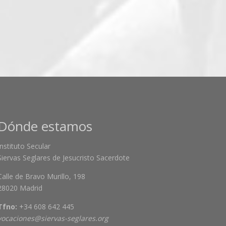
Dónde estamos
Instituto Secular
Siervas Seglares de Jesucristo Sacerdote
Calle de Bravo Murillo, 198
28020 Madrid
Tfno:
+34 608 642 445
vocaciones@siervas-seglares.org