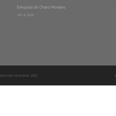
Exequias de Charo Morales
Abr 4, 2026
esucristo Sacerdote, 2021