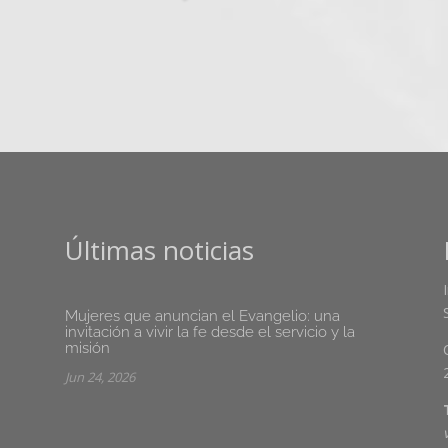
Últimas noticias
Mujeres que anuncian el Evangelio: una
invitación a vivir la fe desde el servicio y la
misión
Jun 24, 2026