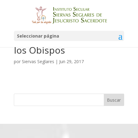
Documento Preparatorio
de la XV Asamblea
Seleccionar página
Ordinaria del Sínodo de
los Obispos
por
Siervas Seglares
|
Jun 29, 2017