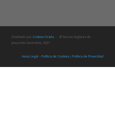
Diseñado por
Cristina Ocaña
– © Siervas Seglares de
Jesucristo Sacerdote, 2021
Aviso Legal
–
Política de Cookies
y
Política de Privacidad