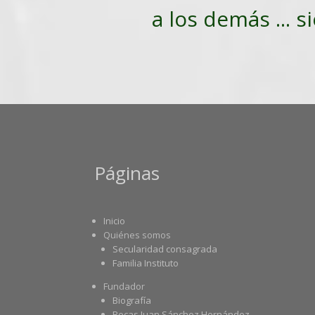
a los demás ... s
Páginas
Inicio
Quiénes somos
Secularidad consagrada
Familia Instituto
Fundador
Biografía
Becas Juan Sánchez Hernández