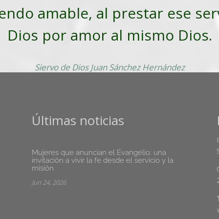
iendo amable, al prestar ese ser
Dios por amor al mismo Dios.
Siervo de Dios Juan Sánchez Hernández
Últimas noticias
Mujeres que anuncian el Evangelio: una
invitación a vivir la fe desde el servicio y la
misión
Jun 24, 2026