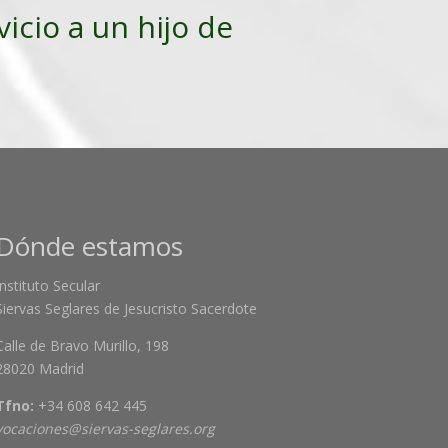
vicio a un hijo de
Dónde estamos
Instituto Secular
Siervas Seglares de Jesucristo Sacerdote
Calle de Bravo Murillo, 198
28020 Madrid
Tfno:
+34 608 642 445
vocaciones@siervas-seglares.org