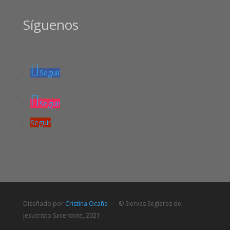
Síguenos
Seguir
Seguir
Seguir
Diseñado por
Cristina Ocaña
– © Siervas Seglares de
Jesucristo Sacerdote, 2021