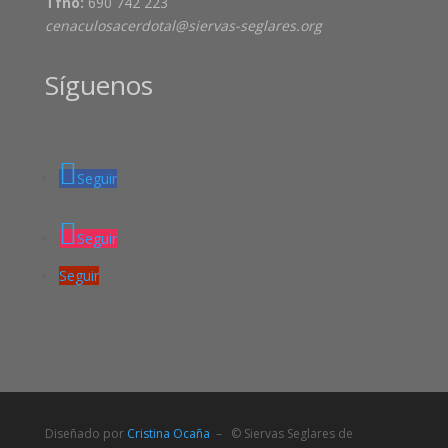
Tfno:
690 742 223
cenaculosacerdotal@siervas-seglares.org
Síguenos
Seguir
Seguir
Seguir
Diseñado por
Cristina Ocaña
– © Siervas Seglares de