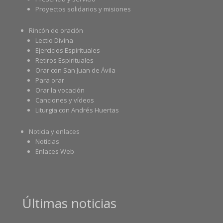
Proyectos solidarios y misiones
Rincón de oración
Lectio Divina
Ejercicios Espirituales
Retiros Espirituales
Orar con San Juan de Ávila
Para orar
Orar la vocación
Canciones y vídeos
Liturgia con Andrés Huertas
Noticia y enlaces
Noticias
Enlaces Web
Últimas noticias