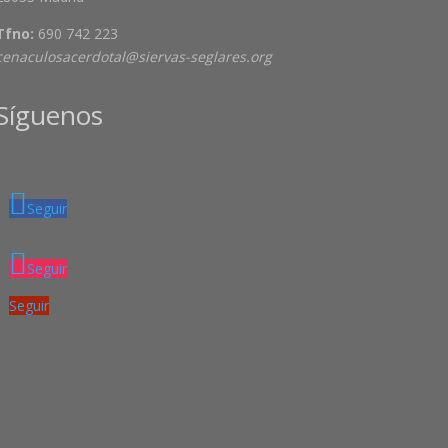
Tfno:
690 742 223
cenaculosacerdotal@siervas-seglares.org
Síguenos
Seguir
Seguir
Seguir