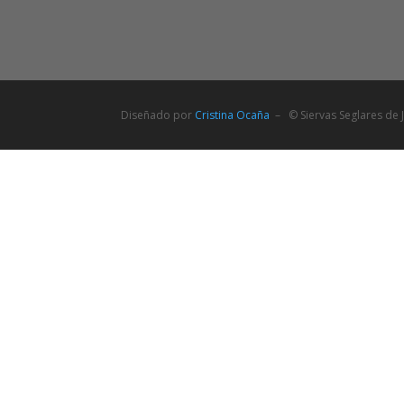
Diseñado por
Cristina Ocaña
– © Siervas Seglares de J