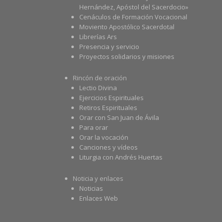
Hernández, Apóstol del Sacerdocio»
Cenáculos de Formación Vocacional
Moviento Apostólico Sacerdotal
Librerías Ars
Presencia y servicio
Proyectos solidarios y misiones
Rincón de oración
Lectio Divina
Ejercicios Espirituales
Retiros Espirituales
Orar con San Juan de Ávila
Para orar
Orar la vocación
Canciones y vídeos
Liturgia con Andrés Huertas
Noticia y enlaces
Noticias
Enlaces Web