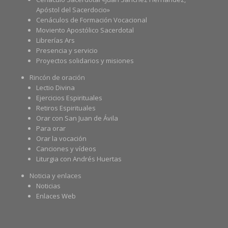
Apóstol del Sacerdocio»
Cenáculos de Formación Vocacional
Moviento Apostólico Sacerdotal
Librerías Ars
Presencia y servicio
Proyectos solidarios y misiones
Rincón de oración
Lectio Divina
Ejercicios Espirituales
Retiros Espirituales
Orar con San Juan de Ávila
Para orar
Orar la vocación
Canciones y vídeos
Liturgia con Andrés Huertas
Noticia y enlaces
Noticias
Enlaces Web