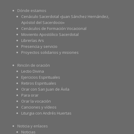
Dónde estamos
Cenáculo Sacerdotal «Juan Sánchez Hernández,
Apóstol del Sacerdocio»
Cenáculos de Formación Vocacional
Moviento Apostólico Sacerdotal
Librerías Ars
Presencia y servicio
Proyectos solidarios y misiones
Rincón de oración
Lectio Divina
Ejercicios Espirituales
Retiros Espirituales
Orar con San Juan de Ávila
Para orar
Orar la vocación
Canciones y vídeos
Liturgia con Andrés Huertas
Noticia y enlaces
Noticias