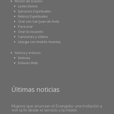
Rincón de oración
Lectio Divina
Ejercicios Espirituales
Retiros Espirituales
Orar con San Juan de Ávila
Para orar
Orar la vocación
Canciones y vídeos
Liturgia con Andrés Huertas
Noticia y enlaces
Noticias
Enlaces Web
Últimas noticias
Mujeres que anuncian el Evangelio: una invitación a
vivir la fe desde el servicio y la misión