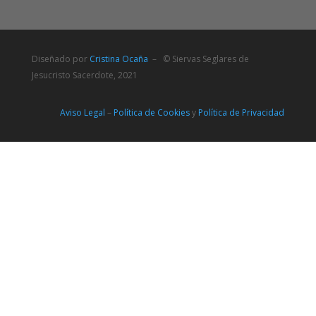
Diseñado por
Cristina Ocaña
– © Siervas Seglares de
Jesucristo Sacerdote, 2021
Aviso Legal
–
Política de Cookies
y
Política de Privacidad