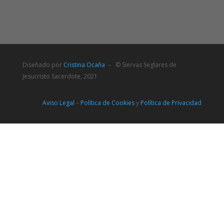
Diseñado por
Cristina Ocaña
– © Siervas Seglares de
Jesucristo Sacerdote, 2021
Aviso Legal
–
Política de Cookies
y
Política de Privacidad