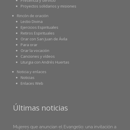
Presencia y servicio
Proyectos solidarios y misiones
Rincón de oración
Lectio Divina
Ejercicios Espirituales
Retiros Espirituales
Orar con San Juan de Ávila
Para orar
Orar la vocación
Canciones y vídeos
Liturgia con Andrés Huertas
Noticia y enlaces
Noticias
Enlaces Web
Últimas noticias
Mujeres que anuncian el Evangelio: una invitación a