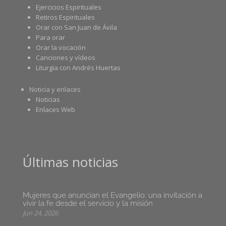
Ejercicios Espirituales
Retiros Espirituales
Orar con San Juan de Ávila
Para orar
Orar la vocación
Canciones y vídeos
Liturgia con Andrés Huertas
Noticia y enlaces
Noticias
Enlaces Web
Últimas noticias
Mujeres que anuncian el Evangelio: una invitación a
vivir la fe desde el servicio y la misión
Jun 24, 2026