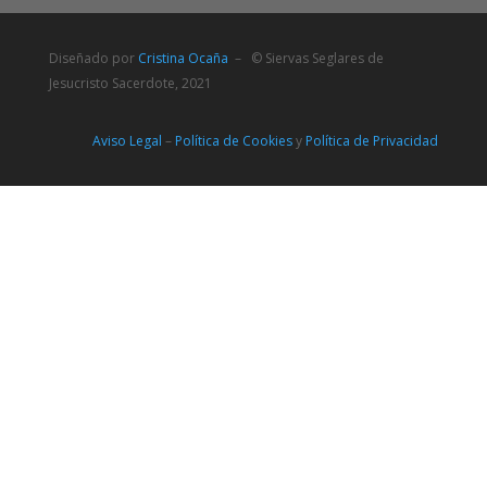
Diseñado por
Cristina Ocaña
– © Siervas Seglares de
Jesucristo Sacerdote, 2021
Aviso Legal
–
Política de Cookies
y
Política de Privacidad