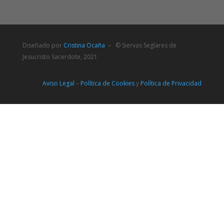
Diseñado por
Cristina Ocaña
– © Siervas Seglares de
Jesucristo Sacerdote, 2021
Aviso Legal
–
Política de Cookies
y
Política de Privacidad