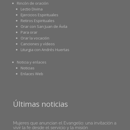
Rincón de oración
Lectio Divina
Ejercicios Espirituales
Retiros Espirituales
Orar con San Juan de Ávila
Para orar
Orar la vocación
Canciones y vídeos
Liturgia con Andrés Huertas
Noticia y enlaces
Noticias
Enlaces Web
Últimas noticias
Mujeres que anuncian el Evangelio: una invitación a
vivir la fe desde el servicio y la misión