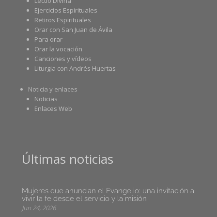
Lectio Divina
Ejercicios Espirituales
Retiros Espirituales
Orar con San Juan de Ávila
Para orar
Orar la vocación
Canciones y vídeos
Liturgia con Andrés Huertas
Noticia y enlaces
Noticias
Enlaces Web
Últimas noticias
Mujeres que anuncian el Evangelio: una invitación a
vivir la fe desde el servicio y la misión
Jun 24, 2026