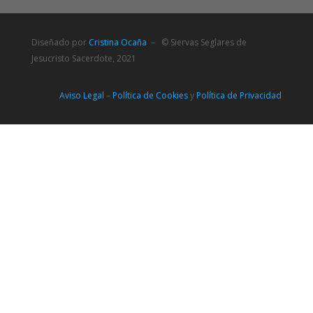
Diseñado por
Cristina Ocaña
– © Siervas Seglares de
Jesucristo Sacerdote, 2021
Aviso Legal
–
Política de Cookies
y
Política de Privacidad