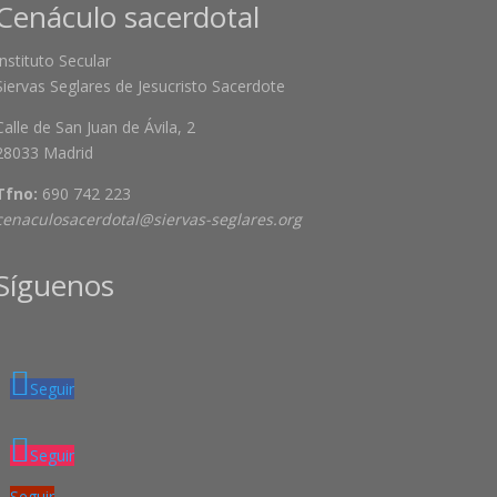
Cenáculo sacerdotal
Instituto Secular
Siervas Seglares de Jesucristo Sacerdote
Calle de San Juan de Ávila, 2
28033 Madrid
Tfno:
690 742 223
cenaculosacerdotal@siervas-seglares.org
Síguenos
Seguir
Seguir
Seguir