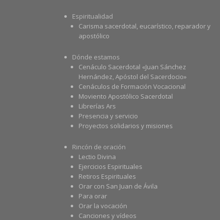
Espiritualidad
Carisma sacerdotal, eucarístico, reparador y
apostólico
Dónde estamos
Cenáculo Sacerdotal «Juan Sánchez
Hernández, Apóstol del Sacerdocio»
Cenáculos de Formación Vocacional
Moviento Apostólico Sacerdotal
Librerías Ars
Presencia y servicio
Proyectos solidarios y misiones
Rincón de oración
Lectio Divina
Ejercicios Espirituales
Retiros Espirituales
Orar con San Juan de Ávila
Para orar
Orar la vocación
Canciones y vídeos