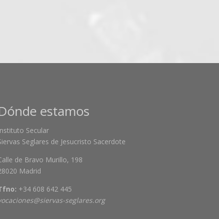
Dónde estamos
Instituto Secular
Siervas Seglares de Jesucristo Sacerdote
Calle de Bravo Murillo, 198
28020 Madrid
Tfno:
+34 608 642 445
vocaciones@siervas-seglares.org