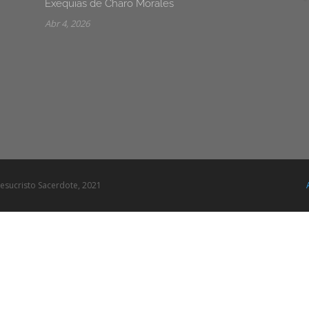
Exequias de Charo Morales
Abr 4, 2026
esucristo Sacerdote, 2021