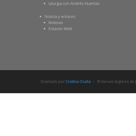
Liturgia con Andrés Huertas
Noticia y enlaces
Noticias
Enlaces Web
Diseñado por
Cristina Ocaña
– © Siervas Seglares de J