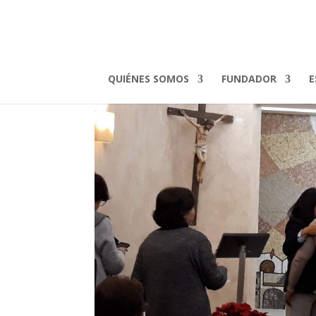
20200101_192451
por
admin
|
Ene 5, 2020
QUIÉNES SOMOS
FUNDADOR
E