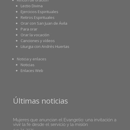
Rincón de oración
Lectio Divina
Ejercicios Espirituales
Retiros Espirituales
Orar con San Juan de Ávila
Para orar
Orar la vocación
Canciones y vídeos
Liturgia con Andrés Huertas
Noticia y enlaces
Noticias
Enlaces Web
Últimas noticias
Mujeres que anuncian el Evangelio: una invitación a
vivir la fe desde el servicio y la misión