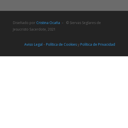
Diseñado por
Cristina Ocaña
– © Siervas Seglares de
Jesucristo Sacerdote, 2021
Aviso Legal
–
Política de Cookies
y
Política de Privacidad