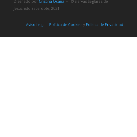
Diseñado por
Cristina Ocaña
– © Siervas Seglares de
Jesucristo Sacerdote, 2021
Aviso Legal
–
Política de Cookies
y
Política de Privacidad