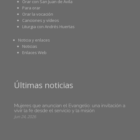
Orar con San Juan de Ávila
Para orar
Orar la vocación
Canciones y vídeos
Liturgia con Andrés Huertas
Noticia y enlaces
Noticias
Enlaces Web
Últimas noticias
Mujeres que anuncian el Evangelio: una invitación a
vivir la fe desde el servicio y la misión
Jun 24, 2026