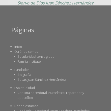
Siervo de Dios Juan Sánchez Hernández
Páginas
Inicio
Quiénes somos
Secularidad consagrada
Familia Instituto
Fundador
Biografía
Becas Juan Sánchez Hernández
Espiritualidad
Carisma sacerdotal, eucarístico, reparador y
apostólico
Dónde estamos
Cenáculo Sacerdotal «Juan Sánchez Hernández,