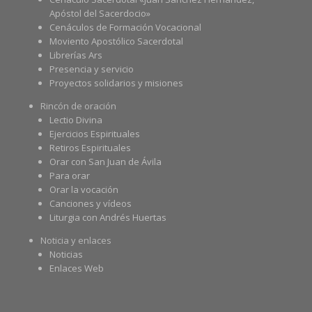
Apóstol del Sacerdocio»
Cenáculos de Formación Vocacional
Moviento Apostólico Sacerdotal
Librerías Ars
Presencia y servicio
Proyectos solidarios y misiones
Rincón de oración
Lectio Divina
Ejercicios Espirituales
Retiros Espirituales
Orar con San Juan de Ávila
Para orar
Orar la vocación
Canciones y vídeos
Liturgia con Andrés Huertas
Noticia y enlaces
Noticias
Enlaces Web