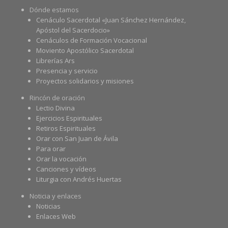
Dónde estamos
Cenáculo Sacerdotal «Juan Sánchez Hernández,
Apóstol del Sacerdocio»
Cenáculos de Formación Vocacional
Moviento Apostólico Sacerdotal
Librerías Ars
Presencia y servicio
Proyectos solidarios y misiones
Rincón de oración
Lectio Divina
Ejercicios Espirituales
Retiros Espirituales
Orar con San Juan de Ávila
Para orar
Orar la vocación
Canciones y vídeos
Liturgia con Andrés Huertas
Noticia y enlaces
Noticias
Enlaces Web