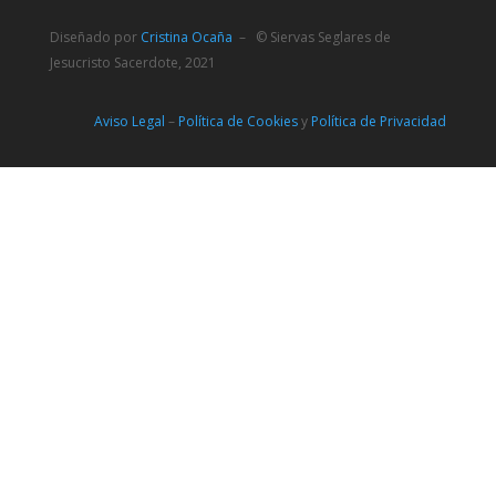
Diseñado por
Cristina Ocaña
– © Siervas Seglares de
Jesucristo Sacerdote, 2021
Aviso Legal
–
Política de Cookies
y
Política de Privacidad