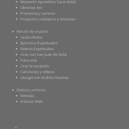
Moviento Apostólico Sacerdotal
Librerías Ars
Presencia y servicio
Proyectos solidarios y misiones
Rincón de oración
Lectio Divina
Ejercicios Espirituales
Retiros Espirituales
Orar con San Juan de Ávila
Para orar
Orar la vocación
Canciones y vídeos
Liturgia con Andrés Huertas
Noticia y enlaces
Noticias
Enlaces Web