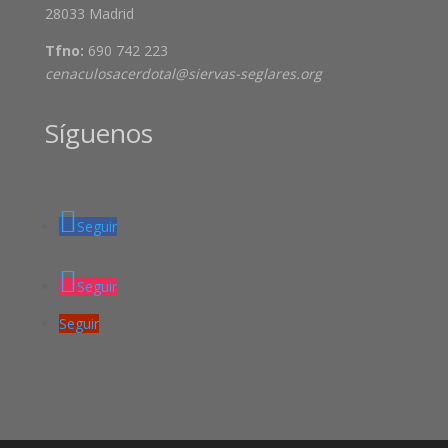
28033 Madrid
Tfno:
690 742 223
cenaculosacerdotal@siervas-seglares.org
Síguenos
Seguir
Seguir
Seguir