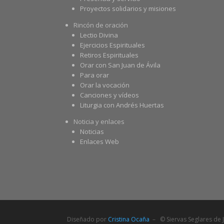
Proyectos solidarios y misiones
Rincón de oración
Lectio Divina
Ejercicios Espirituales
Retiros Espirituales
Orar con San Juan de Ávila
Para orar
Orar la vocación
Canciones y vídeos
Liturgia con Andrés Huertas
Noticia y enlaces
Noticias
Enlaces Web
Diseñado por
Cristina Ocaña
– © Siervas Seglares de J