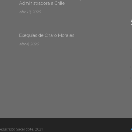
Administradora a Chile
Abr 13, 2026
Exequias de Charo Morales
Abr 4, 2026
esucristo Sacerdote, 2021