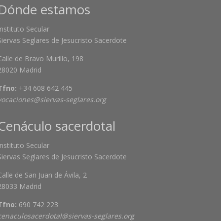
Dónde estamos
Instituto Secular
Siervas Seglares de Jesucristo Sacerdote
Calle de Bravo Murillo, 198
28020 Madrid
Tfno:
+34 608 642 445
vocaciones@siervas-seglares.org
Cenáculo sacerdotal
Instituto Secular
Siervas Seglares de Jesucristo Sacerdote
Calle de San Juan de Ávila, 2
28033 Madrid
Tfno:
690 742 223
cenaculosacerdotal@siervas-seglares.org