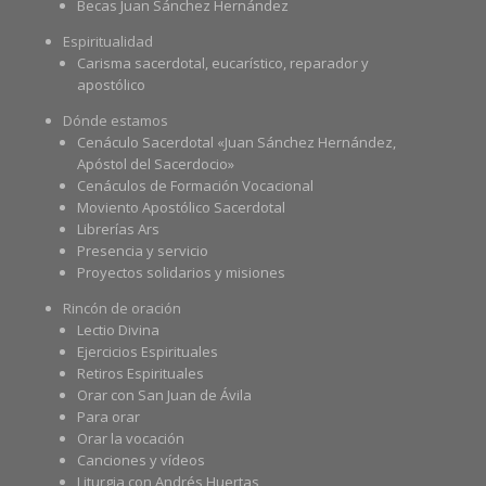
Becas Juan Sánchez Hernández
Espiritualidad
Carisma sacerdotal, eucarístico, reparador y
apostólico
Dónde estamos
Cenáculo Sacerdotal «Juan Sánchez Hernández,
Apóstol del Sacerdocio»
Cenáculos de Formación Vocacional
Moviento Apostólico Sacerdotal
Librerías Ars
Presencia y servicio
Proyectos solidarios y misiones
Rincón de oración
Lectio Divina
Ejercicios Espirituales
Retiros Espirituales
Orar con San Juan de Ávila
Para orar
Orar la vocación
Canciones y vídeos
Liturgia con Andrés Huertas