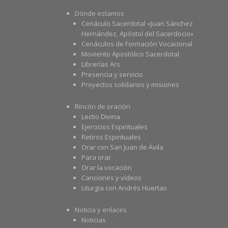
Dónde estamos
Cenáculo Sacerdotal «Juan Sánchez
Hernández, Apóstol del Sacerdocio»
Cenáculos de Formación Vocacional
Moviento Apostólico Sacerdotal
Librerías Ars
Presencia y servicio
Proyectos solidarios y misiones
Rincón de oración
Lectio Divina
Ejercicios Espirituales
Retiros Espirituales
Orar con San Juan de Ávila
Para orar
Orar la vocación
Canciones y vídeos
Liturgia con Andrés Huertas
Noticia y enlaces
Noticias