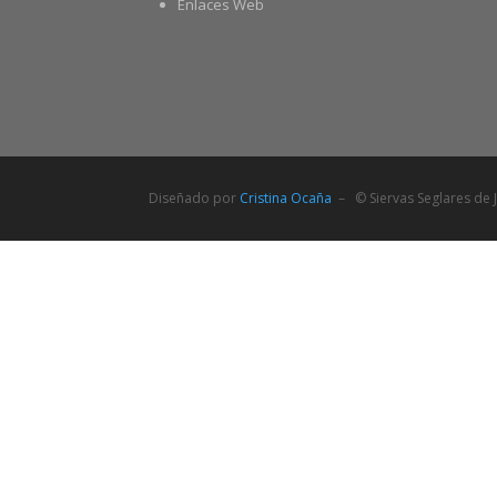
Enlaces Web
Diseñado por
Cristina Ocaña
– © Siervas Seglares de J