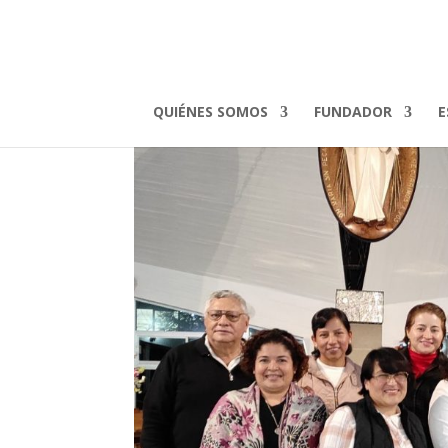
Mexico (8)
por
admin
|
Mar 3, 2025
QUIÉNES SOMOS
FUNDADOR
E