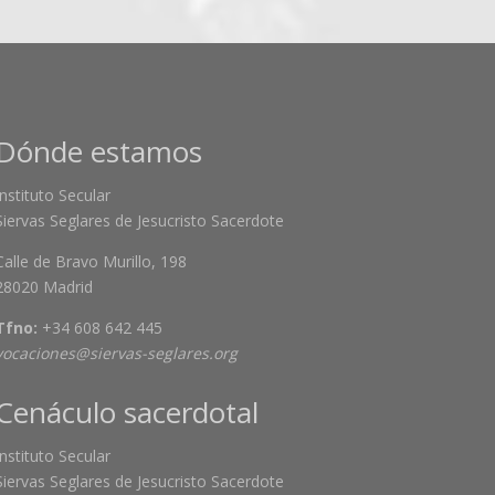
Dónde estamos
Instituto Secular
Siervas Seglares de Jesucristo Sacerdote
Calle de Bravo Murillo, 198
28020 Madrid
Tfno:
+34 608 642 445
vocaciones@siervas-seglares.org
Cenáculo sacerdotal
Instituto Secular
Siervas Seglares de Jesucristo Sacerdote