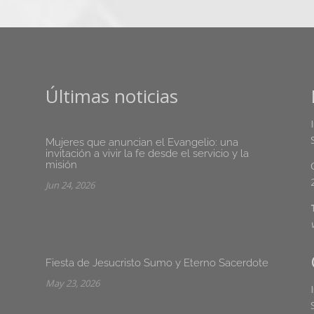
Últimas noticias
Mujeres que anuncian el Evangelio: una
invitación a vivir la fe desde el servicio y la
misión
Jun 24, 2026
Fiesta de Jesucristo Sumo y Eterno Sacerdote
May 23, 2026