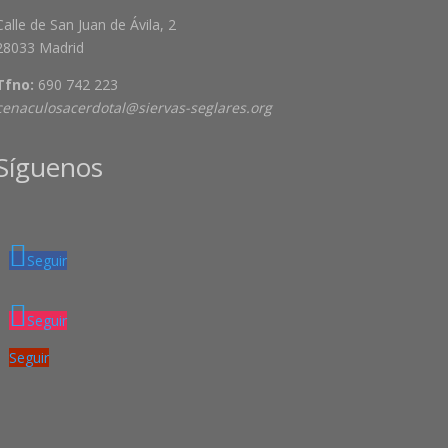
Calle de San Juan de Ávila, 2
28033 Madrid
Tfno:
690 742 223
cenaculosacerdotal@siervas-seglares.org
Síguenos
Seguir
Seguir
Seguir