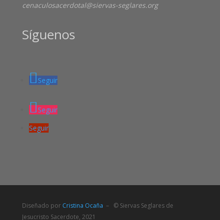
cenaculosacerdotal@siervas-seglares.org
Síguenos
Seguir
Seguir
Seguir
Diseñado por
Cristina Ocaña
– © Siervas Seglares de
Jesucristo Sacerdote, 2021