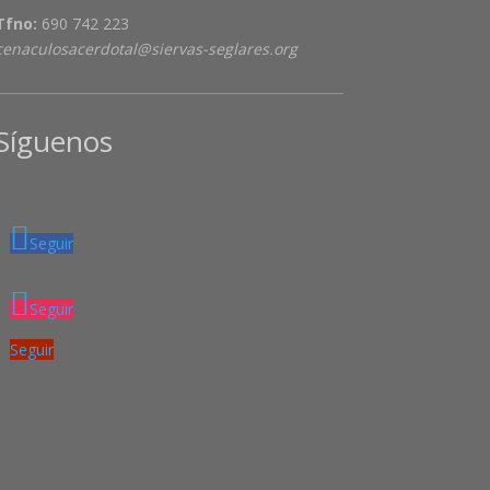
Tfno:
690 742 223
cenaculosacerdotal@siervas-seglares.org
Síguenos
Seguir
Seguir
Seguir