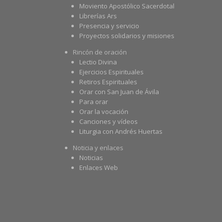
Moviento Apostólico Sacerdotal
Librerías Ars
Presencia y servicio
Proyectos solidarios y misiones
Rincón de oración
Lectio Divina
Ejercicios Espirituales
Retiros Espirituales
Orar con San Juan de Ávila
Para orar
Orar la vocación
Canciones y vídeos
Liturgia con Andrés Huertas
Noticia y enlaces
Noticias
Enlaces Web