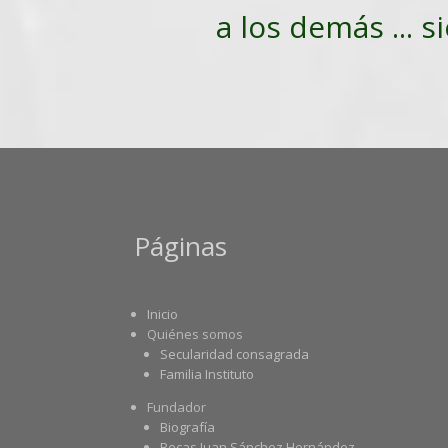
a los demás ... s
Páginas
Inicio
Quiénes somos
Secularidad consagrada
Familia Instituto
Fundador
Biografía
Becas Juan Sánchez Hernández