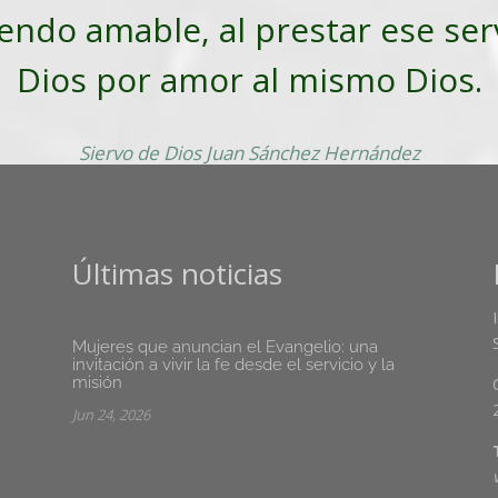
iendo amable, al prestar ese ser
Dios por amor al mismo Dios.
Siervo de Dios Juan Sánchez Hernández
Últimas noticias
Mujeres que anuncian el Evangelio: una
invitación a vivir la fe desde el servicio y la
misión
Jun 24, 2026