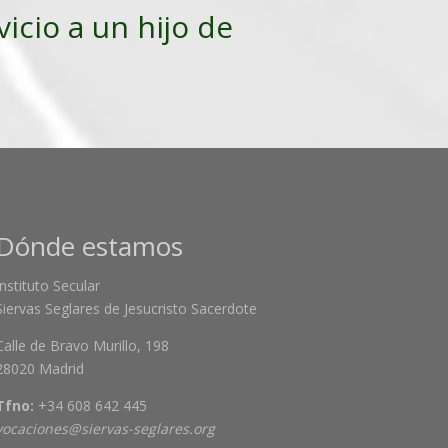
vicio a un hijo de
Dónde estamos
Instituto Secular
Siervas Seglares de Jesucristo Sacerdote
Calle de Bravo Murillo, 198
28020 Madrid
Tfno:
+34 608 642 445
vocaciones@siervas-seglares.org