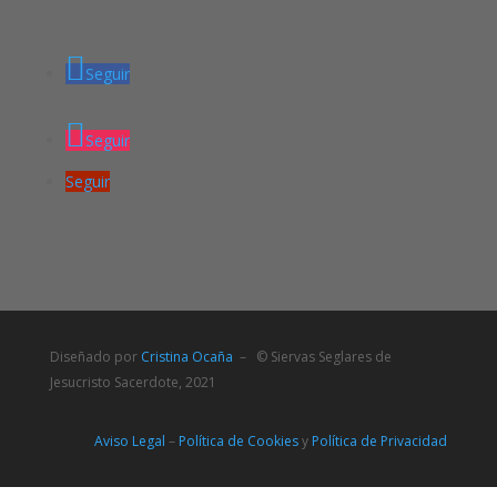
Seguir
Seguir
Seguir
Diseñado por
Cristina Ocaña
– © Siervas Seglares de
Jesucristo Sacerdote, 2021
Aviso Legal
–
Política de Cookies
y
Política de Privacidad