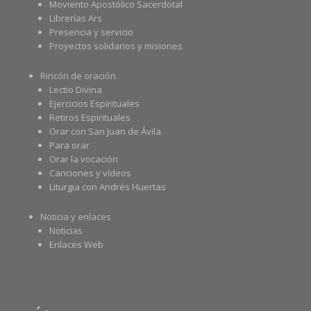
Moviento Apostólico Sacerdotal
Librerías Ars
Presencia y servicio
Proyectos solidarios y misiones
Rincón de oración
Lectio Divina
Ejercicios Espirituales
Retiros Espirituales
Orar con San Juan de Ávila
Para orar
Orar la vocación
Canciones y vídeos
Liturgia con Andrés Huertas
Noticia y enlaces
Noticias
Enlaces Web