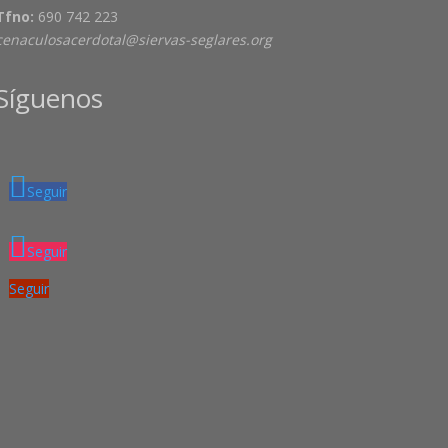
Tfno:
690 742 223
cenaculosacerdotal@siervas-seglares.org
Síguenos
Seguir
Seguir
Seguir