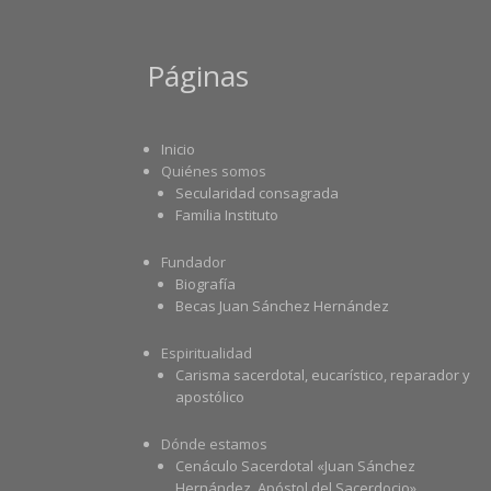
Páginas
Inicio
Quiénes somos
Secularidad consagrada
Familia Instituto
Fundador
Biografía
Becas Juan Sánchez Hernández
Espiritualidad
Carisma sacerdotal, eucarístico, reparador y
apostólico
Dónde estamos
Cenáculo Sacerdotal «Juan Sánchez
Hernández, Apóstol del Sacerdocio»