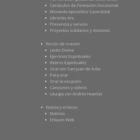
Cenáculos de Formación Vocacional
Moviento Apostólico Sacerdotal
Librerías Ars
Presencia y servicio
Proyectos solidarios y misiones
Rincón de oración
Lectio Divina
Ejercicios Espirituales
Retiros Espirituales
Orar con San Juan de Ávila
Para orar
Orar la vocación
Canciones y vídeos
Liturgia con Andrés Huertas
Noticia y enlaces
Noticias
Enlaces Web