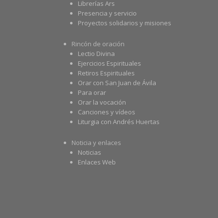
Librerías Ars
Presencia y servicio
Proyectos solidarios y misiones
Rincón de oración
Lectio Divina
Ejercicios Espirituales
Retiros Espirituales
Orar con San Juan de Ávila
Para orar
Orar la vocación
Canciones y vídeos
Liturgia con Andrés Huertas
Noticia y enlaces
Noticias
Enlaces Web