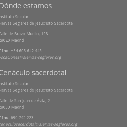
Dónde estamos
Instituto Secular
Siervas Seglares de Jesucristo Sacerdote
Calle de Bravo Murillo, 198
28020 Madrid
Tfno:
+34 608 642 445
vocaciones@siervas-seglares.org
Cenáculo sacerdotal
Instituto Secular
Siervas Seglares de Jesucristo Sacerdote
Calle de San Juan de Ávila, 2
28033 Madrid
Tfno:
690 742 223
cenaculosacerdotal@siervas-seglares.org