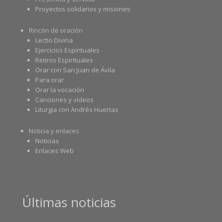
Proyectos solidarios y misiones
Rincón de oración
Lectio Divina
Ejercicios Espirituales
Retiros Espirituales
Orar con San Juan de Ávila
Para orar
Orar la vocación
Canciones y vídeos
Liturgia con Andrés Huertas
Noticia y enlaces
Noticias
Enlaces Web
Últimas noticias