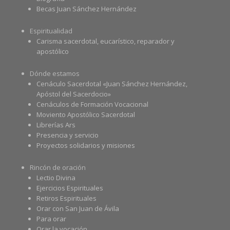
Becas Juan Sánchez Hernández
Espiritualidad
Carisma sacerdotal, eucarístico, reparador y
apostólico
Dónde estamos
Cenáculo Sacerdotal «Juan Sánchez Hernández,
Apóstol del Sacerdocio»
Cenáculos de Formación Vocacional
Moviento Apostólico Sacerdotal
Librerías Ars
Presencia y servicio
Proyectos solidarios y misiones
Rincón de oración
Lectio Divina
Ejercicios Espirituales
Retiros Espirituales
Orar con San Juan de Ávila
Para orar
Orar la vocación