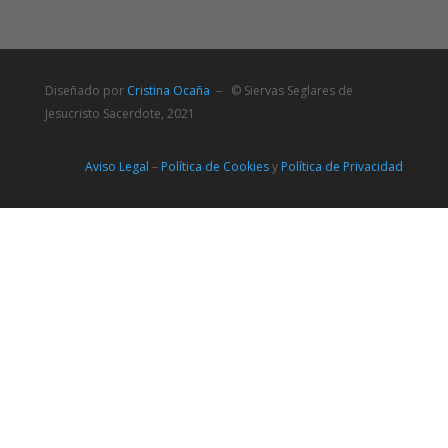
Diseñado por
Cristina Ocaña
– © Siervas Seglares de
Jesucristo Sacerdote, 2021
Aviso Legal
–
Política de Cookies
y
Política de Privacidad