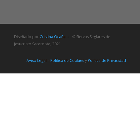
Diseñado por
Cristina Ocaña
– © Siervas Seglares de
Jesucristo Sacerdote, 2021
Aviso Legal
–
Política de Cookies
y
Política de Privacidad