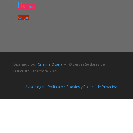
Seguir
Seguir
Diseñado por
Cristina Ocaña
– © Siervas Seglares de
Jesucristo Sacerdote, 2021
Aviso Legal
–
Política de Cookies
y
Política de Privacidad