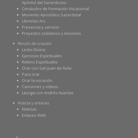
Apóstol del Sacerdocio»
Cenáculos de Formación Vocacional
Moviento Apostólico Sacerdotal
Librerías Ars
Presencia y servicio
Proyectos solidarios y misiones
Rincón de oración
Lectio Divina
Ejercicios Espirituales
Retiros Espirituales
Orar con San Juan de Ávila
Para orar
Orar la vocación
Canciones y vídeos
Liturgia con Andrés Huertas
Noticia y enlaces
Noticias
Enlaces Web