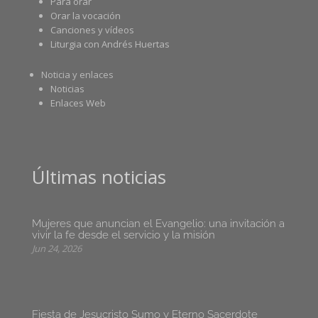
Para orar
Orar la vocación
Canciones y vídeos
Liturgia con Andrés Huertas
Noticia y enlaces
Noticias
Enlaces Web
Últimas noticias
Mujeres que anuncian el Evangelio: una invitación a
vivir la fe desde el servicio y la misión
Jun 24, 2026
Fiesta de Jesucristo Sumo y Eterno Sacerdote