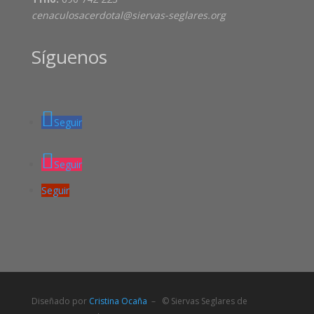
cenaculosacerdotal@siervas-seglares.org
Síguenos
Seguir
Seguir
Seguir
Diseñado por
Cristina Ocaña
– © Siervas Seglares de