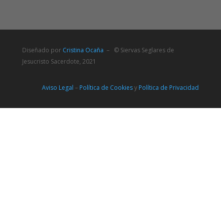
Diseñado por
Cristina Ocaña
– © Siervas Seglares de
Jesucristo Sacerdote, 2021
Aviso Legal
–
Política de Cookies
y
Política de Privacidad