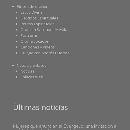
Rincón de oración
Lectio Divina
Ejercicios Espirituales
Retiros Espirituales
Orar con San Juan de Ávila
Para orar
Orar la vocación
Canciones y vídeos
Liturgia con Andrés Huertas
Noticia y enlaces
Noticias
Enlaces Web
Últimas noticias
Mujeres que anuncian el Evangelio: una invitación a