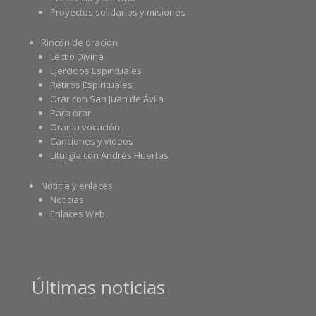
Proyectos solidarios y misiones
Rincón de oración
Lectio Divina
Ejercicios Espirituales
Retiros Espirituales
Orar con San Juan de Ávila
Para orar
Orar la vocación
Canciones y vídeos
Liturgia con Andrés Huertas
Noticia y enlaces
Noticias
Enlaces Web
Últimas noticias