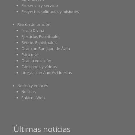
Presencia y servicio
Proyectos solidarios y misiones
Rincón de oración
Lectio Divina
Ejercicios Espirituales
Retiros Espirituales
Orar con San Juan de Ávila
Para orar
Orar la vocación
Canciones y vídeos
Liturgia con Andrés Huertas
Noticia y enlaces
Noticias
Enlaces Web
Últimas noticias