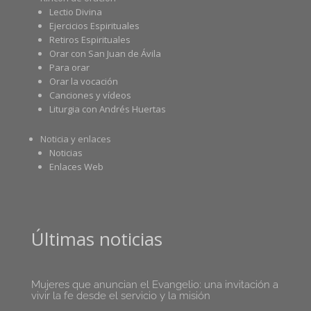
Lectio Divina
Ejercicios Espirituales
Retiros Espirituales
Orar con San Juan de Ávila
Para orar
Orar la vocación
Canciones y vídeos
Liturgia con Andrés Huertas
Noticia y enlaces
Noticias
Enlaces Web
Últimas noticias
Mujeres que anuncian el Evangelio: una invitación a
vivir la fe desde el servicio y la misión