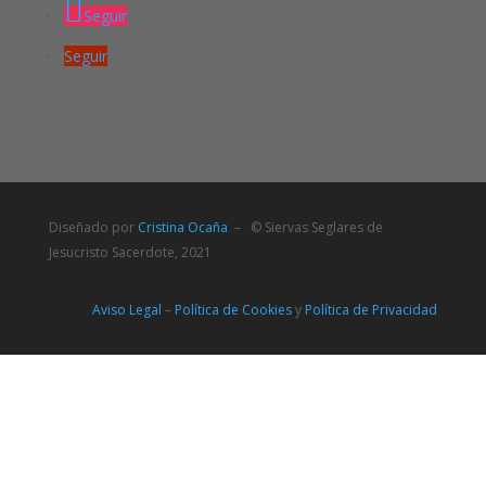
Seguir
Seguir
Diseñado por
Cristina Ocaña
– © Siervas Seglares de
Jesucristo Sacerdote, 2021
Aviso Legal
–
Política de Cookies
y
Política de Privacidad