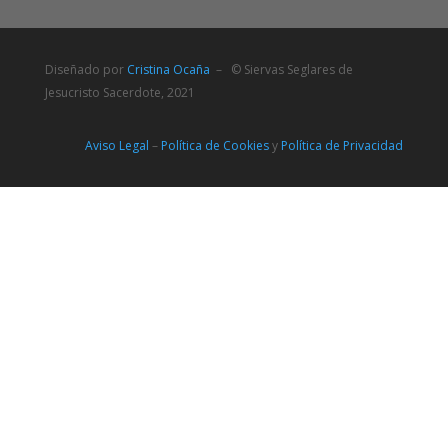
Diseñado por
Cristina Ocaña
– © Siervas Seglares de
Jesucristo Sacerdote, 2021
Aviso Legal
–
Política de Cookies
y
Política de Privacidad