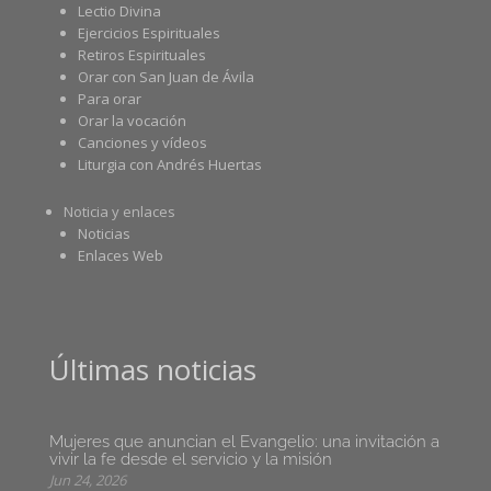
Lectio Divina
Ejercicios Espirituales
Retiros Espirituales
Orar con San Juan de Ávila
Para orar
Orar la vocación
Canciones y vídeos
Liturgia con Andrés Huertas
Noticia y enlaces
Noticias
Enlaces Web
Últimas noticias
Mujeres que anuncian el Evangelio: una invitación a
vivir la fe desde el servicio y la misión
Jun 24, 2026