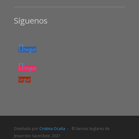
Síguenos
Seguir
Seguir
Seguir
Diseñado por
Cristina Ocaña
– © Siervas Seglares de
Jesucristo Sacerdote, 2021