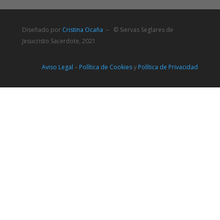
Diseñado por
Cristina Ocaña
– © Siervas Seglares de
Jesucristo Sacerdote, 2021
Aviso Legal
–
Política de Cookies
y
Política de Privacidad