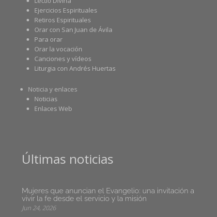
Lectio Divina
Ejercicios Espirituales
Retiros Espirituales
Orar con San Juan de Ávila
Para orar
Orar la vocación
Canciones y vídeos
Liturgia con Andrés Huertas
Noticia y enlaces
Noticias
Enlaces Web
Últimas noticias
Mujeres que anuncian el Evangelio: una invitación a
vivir la fe desde el servicio y la misión
Jun 24, 2026