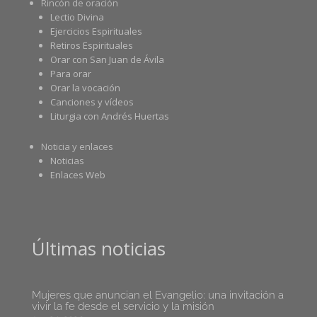
Rincón de oración
Lectio Divina
Ejercicios Espirituales
Retiros Espirituales
Orar con San Juan de Ávila
Para orar
Orar la vocación
Canciones y vídeos
Liturgia con Andrés Huertas
Noticia y enlaces
Noticias
Enlaces Web
Últimas noticias
Mujeres que anuncian el Evangelio: una invitación a
vivir la fe desde el servicio y la misión