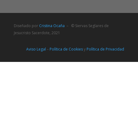
Diseñado por
Cristina Ocaña
– © Siervas Seglares de
Jesucristo Sacerdote, 2021
Aviso Legal
–
Política de Cookies
y
Política de Privacidad