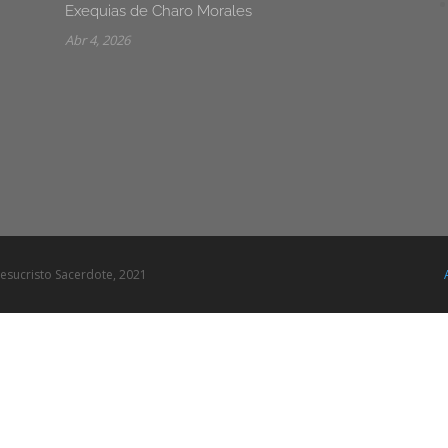
Exequias de Charo Morales
Abr 4, 2026
esucristo Sacerdote, 2021