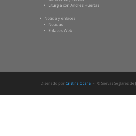
Liturgia con Andrés Huertas
Noticia y enlaces
Noticias
Enlaces Web
Diseñado por
Cristina Ocaña
– © Siervas Seglares de J