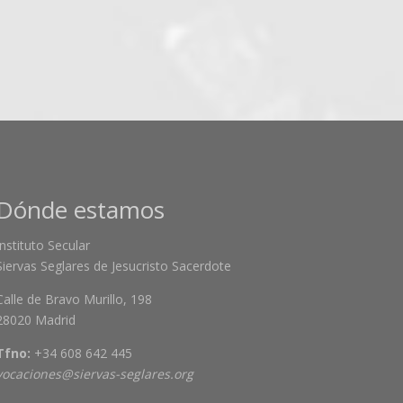
Dónde estamos
Instituto Secular
Siervas Seglares de Jesucristo Sacerdote
Calle de Bravo Murillo, 198
28020 Madrid
Tfno:
+34 608 642 445
vocaciones@siervas-seglares.org