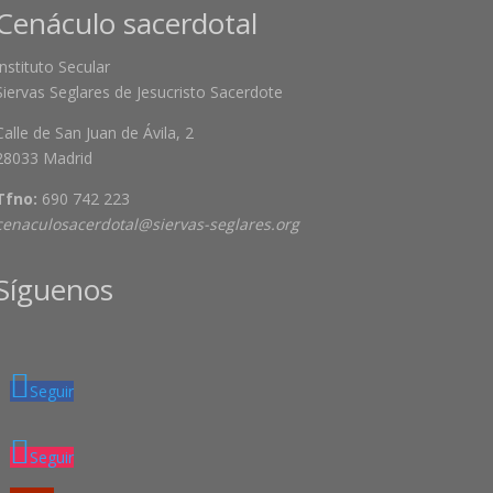
Cenáculo sacerdotal
Instituto Secular
Siervas Seglares de Jesucristo Sacerdote
Calle de San Juan de Ávila, 2
28033 Madrid
Tfno:
690 742 223
cenaculosacerdotal@siervas-seglares.org
Síguenos
Seguir
Seguir