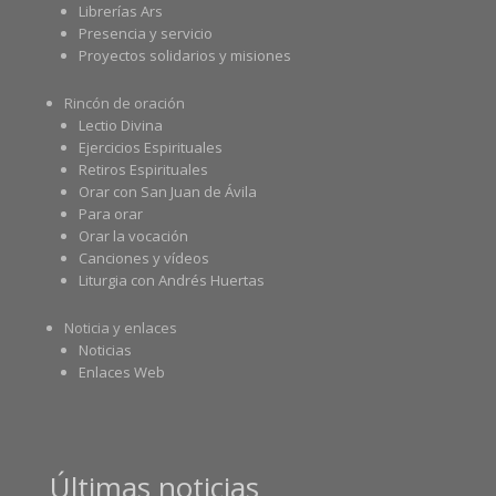
Librerías Ars
Presencia y servicio
Proyectos solidarios y misiones
Rincón de oración
Lectio Divina
Ejercicios Espirituales
Retiros Espirituales
Orar con San Juan de Ávila
Para orar
Orar la vocación
Canciones y vídeos
Liturgia con Andrés Huertas
Noticia y enlaces
Noticias
Enlaces Web
Últimas noticias