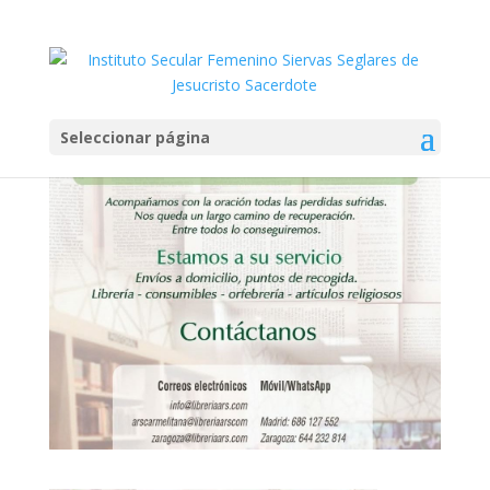
Librerias-ARS-contactos
por
admin
|
May 7, 2020
Seleccionar página