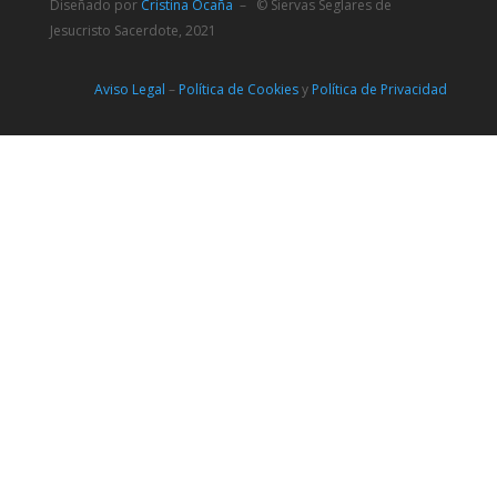
Diseñado por
Cristina Ocaña
– © Siervas Seglares de
Jesucristo Sacerdote, 2021
Aviso Legal
–
Política de Cookies
y
Política de Privacidad