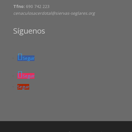
Tfno:
690 742 223
cenaculosacerdotal@siervas-seglares.org
Síguenos
Seguir
Seguir
Seguir