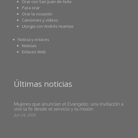
Orar con San Juan de Ávila
Para orar
Orar la vocación
Canciones y vídeos
Liturgia con Andrés Huertas
Noticia y enlaces
Noticias
Enlaces Web
Últimas noticias
Mujeres que anuncian el Evangelio: una invitación a
vivir la fe desde el servicio y la misión
Jun 24, 2026