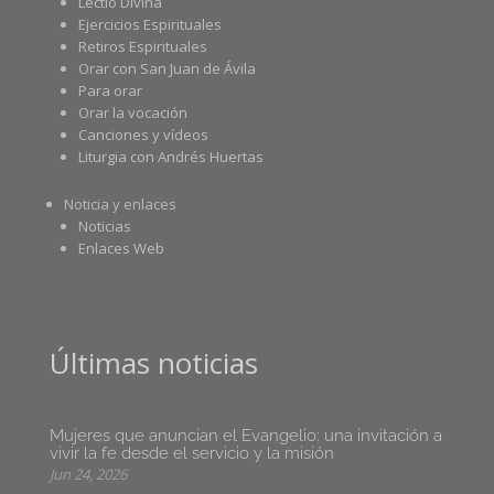
Lectio Divina
Ejercicios Espirituales
Retiros Espirituales
Orar con San Juan de Ávila
Para orar
Orar la vocación
Canciones y vídeos
Liturgia con Andrés Huertas
Noticia y enlaces
Noticias
Enlaces Web
Últimas noticias
Mujeres que anuncian el Evangelio: una invitación a
vivir la fe desde el servicio y la misión
Jun 24, 2026