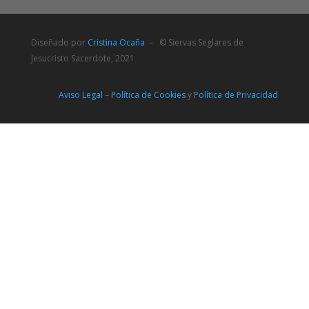
Diseñado por
Cristina Ocaña
– © Siervas Seglares de
Jesucristo Sacerdote, 2021
Aviso Legal
–
Política de Cookies
y
Política de Privacidad