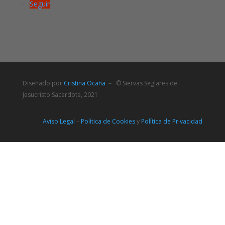
Seguir
Diseñado por
Cristina Ocaña
– © Siervas Seglares de
Jesucristo Sacerdote, 2021
Aviso Legal
–
Política de Cookies
y
Política de Privacidad