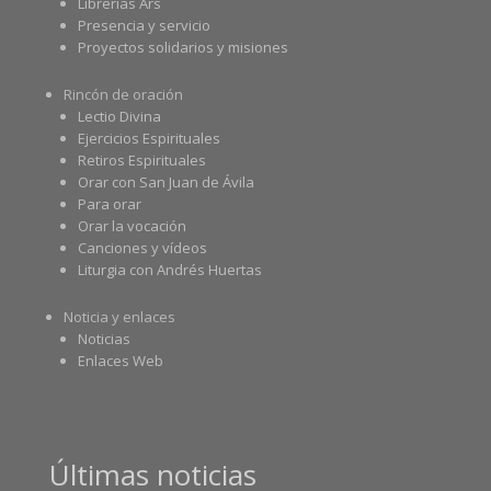
Librerías Ars
Presencia y servicio
Proyectos solidarios y misiones
Rincón de oración
Lectio Divina
Ejercicios Espirituales
Retiros Espirituales
Orar con San Juan de Ávila
Para orar
Orar la vocación
Canciones y vídeos
Liturgia con Andrés Huertas
Noticia y enlaces
Noticias
Enlaces Web
Últimas noticias