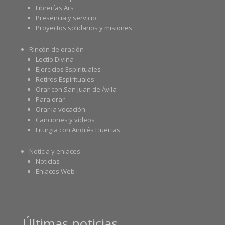
Librerías Ars
Presencia y servicio
Proyectos solidarios y misiones
Rincón de oración
Lectio Divina
Ejercicios Espirituales
Retiros Espirituales
Orar con San Juan de Ávila
Para orar
Orar la vocación
Canciones y vídeos
Liturgia con Andrés Huertas
Noticia y enlaces
Noticias
Enlaces Web
Últimas noticias