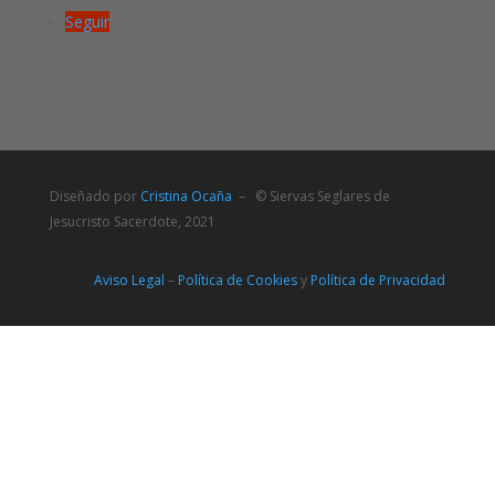
Seguir
Diseñado por
Cristina Ocaña
– © Siervas Seglares de
Jesucristo Sacerdote, 2021
Aviso Legal
–
Política de Cookies
y
Política de Privacidad