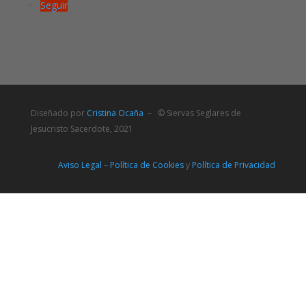
Seguir
Diseñado por
Cristina Ocaña
– © Siervas Seglares de
Jesucristo Sacerdote, 2021
Aviso Legal
–
Política de Cookies
y
Política de Privacidad