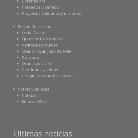
Librerías Ars
Presencia y servicio
Proyectos solidarios y misiones
Rincón de oración
Lectio Divina
Ejercicios Espirituales
Retiros Espirituales
Orar con San Juan de Ávila
Para orar
Orar la vocación
Canciones y vídeos
Liturgia con Andrés Huertas
Noticia y enlaces
Noticias
Enlaces Web
Últimas noticias